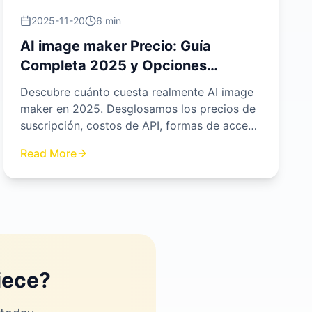
2025-11-20
6 min
AI image maker Precio: Guía
Completa 2025 y Opciones
Gratuitas
Descubre cuánto cuesta realmente AI image
maker en 2025. Desglosamos los precios de
suscripción, costos de API, formas de acceso
gratuito y te mostramos por qué nuestra
Read More
plataforma ofrece la mejor relación calidad-
precio del mercado.
iece?