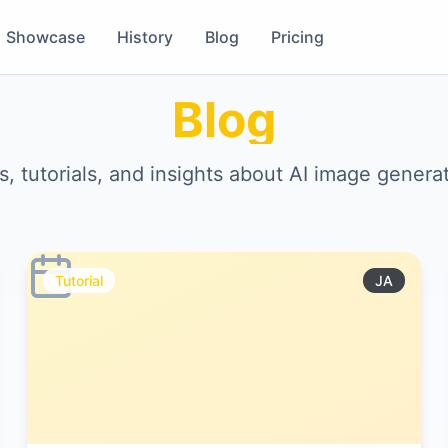
Showcase
History
Blog
Pricing
Blog
s, tutorials, and insights about AI image genera
Tutorial
JA