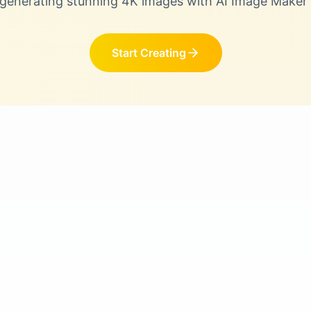
 generating stunning 4K images with AI Image Maker
Start Creating