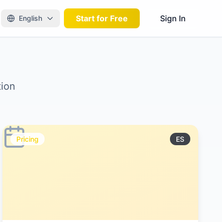
Start for Free
Sign In
English
tion
Pricing
ES