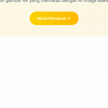
uat gambar 4K yang memukau dengan AI Image Maker 
Mulai Membuat