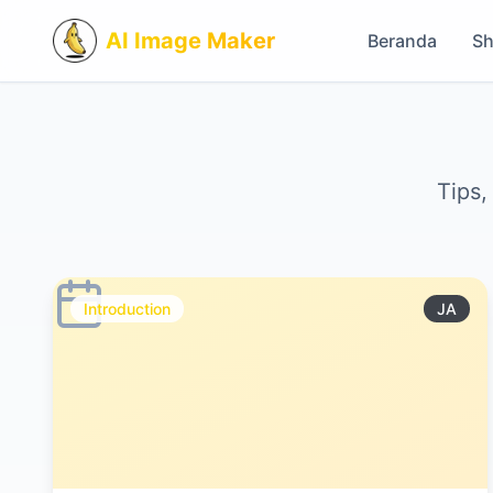
AI Image Maker
Beranda
S
Tips,
Introduction
JA