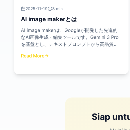
2025-11-19
8 min
AI image makerとは
AI image makerは、Googleが開発した先進的
なAI画像生成・編集ツールです。Gemini 3 Pro
を基盤とし、テキストプロンプトから高品質な
画像を作成したり、既存の画像を精密に編集し
Read More
たりする機能を提供します。
Siap unt