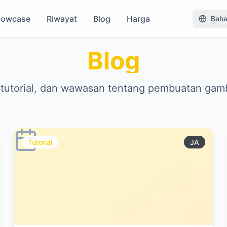
howcase
Riwayat
Blog
Harga
Baha
Blog
 tutorial, dan wawasan tentang pembuatan gam
Tutorial
JA