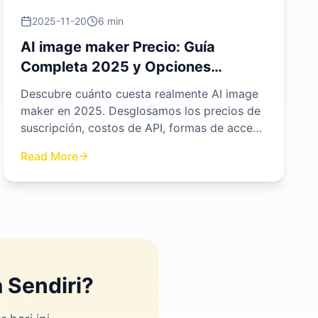
2025-11-20
6 min
AI image maker Precio: Guía
Completa 2025 y Opciones
Gratuitas
Descubre cuánto cuesta realmente AI image
maker en 2025. Desglosamos los precios de
suscripción, costos de API, formas de acceso
gratuito y te mostramos por qué nuestra
Read More
plataforma ofrece la mejor relación calidad-
precio del mercado.
 Sendiri?