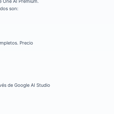
le One AI Premium.
ados son:
ompletos. Precio
avés de Google AI Studio