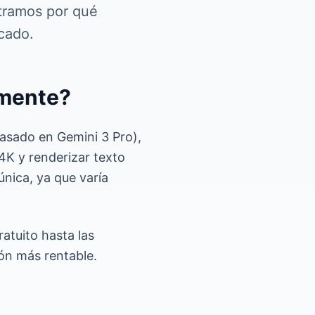
stramos por qué
rcado.
lmente?
asado en Gemini 3 Pro),
4K y renderizar texto
única, ya que varía
atuito hasta las
ón más rentable.