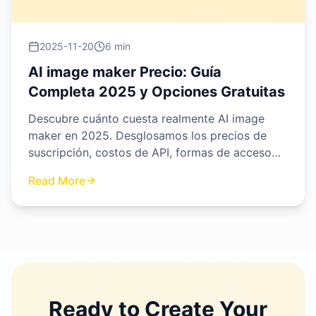
2025-11-20
6 min
AI image maker Precio: Guía
Completa 2025 y Opciones Gratuitas
Descubre cuánto cuesta realmente AI image
maker en 2025. Desglosamos los precios de
suscripción, costos de API, formas de acceso
gratuito y te mostramos por qué nuestra
Read More
plataforma ofrece la mejor relación calidad-
precio del mercado.
Ready to Create Your