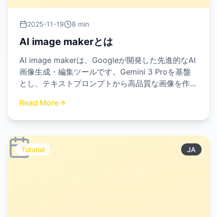
2025-11-19
8 min
AI image makerとは
AI image makerは、Googleが開発した先進的なAI
画像生成・編集ツールです。Gemini 3 Proを基盤
とし、テキストプロンプトから高品質な画像を作成
したり、既存の画像を精密に編集したりする機能を
Read More
提供します。
Tutorial
JA