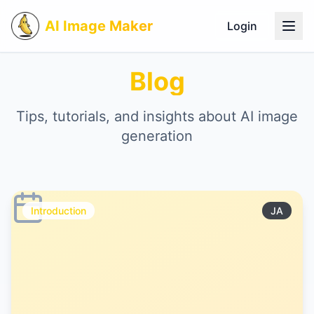
AI Image Maker
Login
Blog
Tips, tutorials, and insights about AI image
generation
Introduction
JA